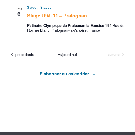
c
v
l
e
e
3 août
-
8 août
JEU
r
e
h
i
6
Stage U9/U11 – Pralognan
c
c
h
e
g
Patinoire Olympique de Pralognan-la-Vanoise
194 Rue du
t
e
Rocher Blanc, Pralognan-la-Vanoise, France
i
r
a
o
c
t
n
Évènements
précédents
Aujourd’hui
Évènements
suivants
n
h
i
e
S’abonner au calendrier
e
o
z
e
n
u
n
t
d
e
n
e
d
a
a
v
t