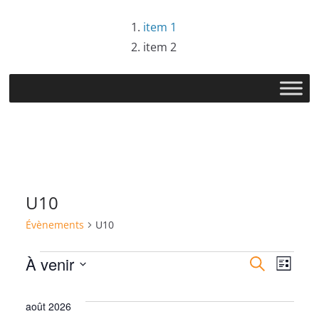
Passer
item 1
au
item 2
contenu
U10
Évènements
U10
Évènements
R
N
À venir
R
L
e
S
i
e
a
c
s
é
août 2026
h
t