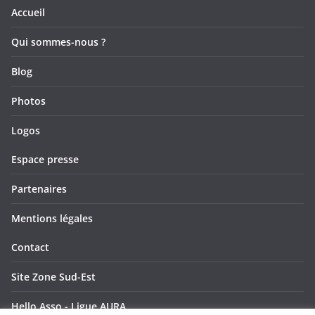
u
t
Accueil
e
Qui sommes-nous ?
s
Blog
É
Photos
v
Logos
è
Espace presse
n
Partenaires
e
Mentions légales
m
Contact
e
Site Zone Sud-Est
n
Hello Asso - Ligue AURA