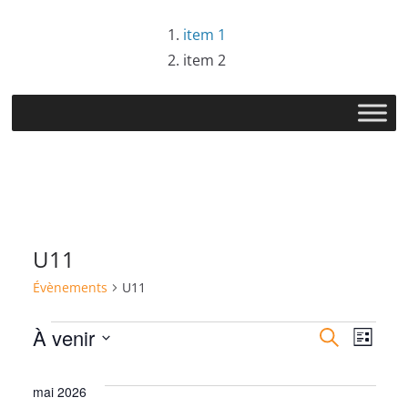
Passer
item 1
au
item 2
contenu
U11
Évènements
U11
Évènements
R
N
À venir
R
L
e
S
i
e
a
c
s
é
mai 2026
h
t