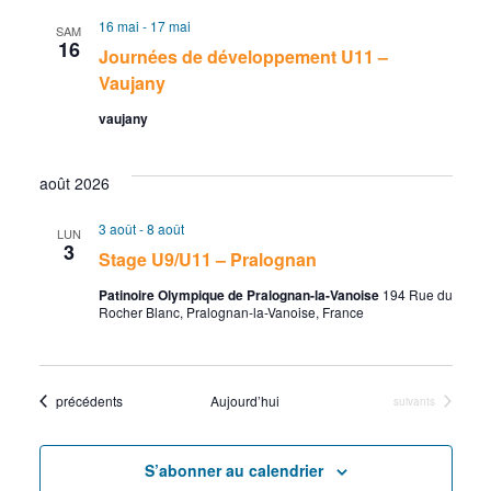
c
v
l
e
e
16 mai
-
17 mai
SAM
r
e
h
i
16
Journées de développement U11 –
c
c
Vaujany
h
e
g
t
e
vaujany
i
r
a
o
c
t
août 2026
n
n
h
i
3 août
-
8 août
LUN
3
e
Stage U9/U11 – Pralognan
e
o
z
Patinoire Olympique de Pralognan-la-Vanoise
194 Rue du
e
n
Rocher Blanc, Pralognan-la-Vanoise, France
u
n
t
d
e
Évènements
précédents
Aujourd’hui
n
e
Évènements
suivants
d
a
a
v
t
S’abonner au calendrier