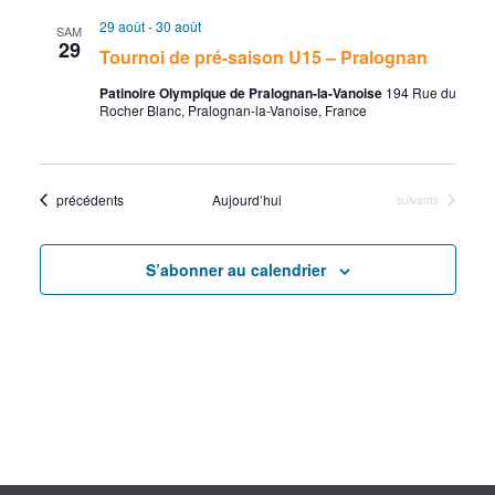
c
v
l
e
e
29 août
-
30 août
SAM
r
e
h
i
29
Tournoi de pré-saison U15 – Pralognan
c
c
h
e
g
Patinoire Olympique de Pralognan-la-Vanoise
194 Rue du
t
e
Rocher Blanc, Pralognan-la-Vanoise, France
i
r
a
o
c
t
n
Évènements
précédents
Aujourd’hui
Évènements
suivants
n
h
i
e
S’abonner au calendrier
e
o
z
e
n
u
n
t
d
e
n
e
d
a
a
v
t