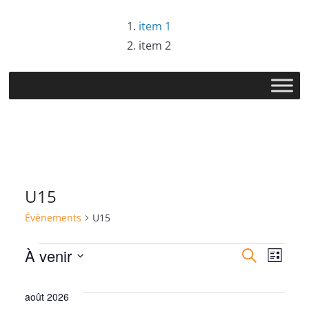
Passer
item 1
au
item 2
contenu
U15
Évènements
U15
Évènements
R
N
À venir
R
L
e
S
i
e
a
c
s
é
août 2026
h
t