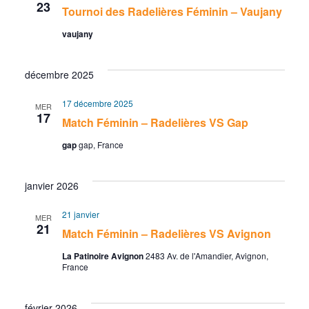
v
u
e
23
Tournoi des Radelières Féminin – Vaujany
.
i
e
vaujany
g
s
décembre 2025
a
É
17 décembre 2025
MER
t
v
17
Match Féminin – Radelières VS Gap
i
è
gap
gap, France
o
n
janvier 2026
n
e
21 janvier
MER
21
d
m
Match Féminin – Radelières VS Avignon
e
e
La Patinoire Avignon
2483 Av. de l'Amandier, Avignon,
France
v
n
février 2026