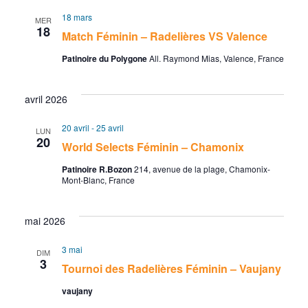
t
18 mars
MER
18
s
Match Féminin – Radelières VS Valence
Patinoire du Polygone
All. Raymond Mias, Valence, France
avril 2026
20 avril
-
25 avril
LUN
20
World Selects Féminin – Chamonix
Patinoire R.Bozon
214, avenue de la plage, Chamonix-
Mont-Blanc, France
mai 2026
3 mai
DIM
3
Tournoi des Radelières Féminin – Vaujany
vaujany