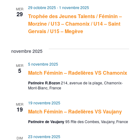
c
v
l
e
e
29 octobre 2025
-
1 novembre 2025
MER
r
e
h
i
29
Trophée des Jeunes Talents / Féminin –
c
c
Morzine / U13 – Chamonix / U14 – Saint
h
e
g
t
e
Gervais / U15 – Megève
i
r
a
o
c
t
novembre 2025
n
n
h
i
5 novembre 2025
MER
5
e
Match Féminin – Radelières VS Chamonix
e
o
z
Patinoire R.Bozon
214, avenue de la plage, Chamonix-
Mont-Blanc, France
e
n
u
n
t
d
19 novembre 2025
MER
e
19
Match Féminin – Radelières VS Vaujany
n
e
d
Patinoire de Vaujany
95 Rte des Combes, Vaujany, France
a
a
v
t
23 novembre 2025
DIM