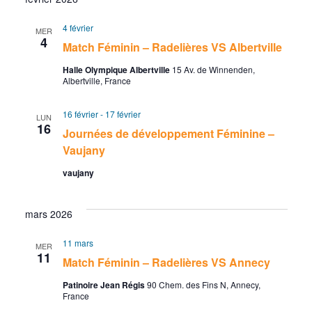
u
t
4 février
e
MER
4
Match Féminin – Radelières VS Albertville
s
Halle Olympique Albertville
15 Av. de Winnenden,
Albertville, France
É
16 février
-
17 février
v
LUN
16
Journées de développement Féminine –
è
Vaujany
vaujany
n
e
mars 2026
m
11 mars
MER
11
e
Match Féminin – Radelières VS Annecy
Patinoire Jean Régis
90 Chem. des Fins N, Annecy,
n
France