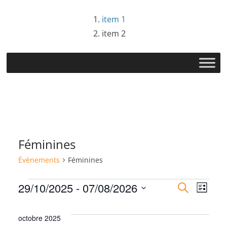
Passer
item 1
au
item 2
contenu
Féminines
Évènements
Féminines
Évènements
R
N
29/10/2025
 - 
07/08/2026
R
L
e
S
i
e
a
c
s
é
octobre 2025
h
t