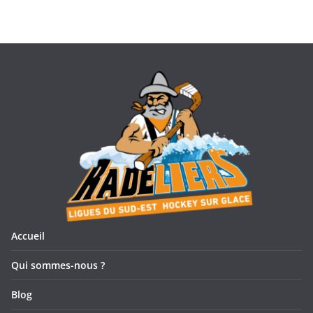
1:07:25
𝗛𝗢𝗖𝗞𝗘𝗬 𝟯𝘅𝟯 - 𝗙𝗜𝗡𝗔𝗟𝗘 𝗦𝗨𝗗-𝗘𝗦𝗧 𝗨𝟮𝟬
1:05:39
𝗛𝗢𝗖𝗞𝗘𝗬 𝟯𝘅𝟯 - 𝗙𝗜𝗡𝗔𝗟𝗘 𝗦𝗨𝗗-𝗘𝗦𝗧 𝗨𝟮𝟬
37:32
𝗛𝗢𝗖𝗞𝗘𝗬 𝟯𝘅𝟯 - 𝗙𝗜𝗡𝗔𝗟𝗘 𝗦𝗨𝗗-𝗘𝗦𝗧 𝗨𝟮𝟬
43:20
𝗛𝗢𝗖𝗞𝗘𝗬 𝟯𝘅𝟯 - 𝗙𝗜𝗡𝗔𝗟𝗘 𝗦𝗨𝗗-𝗘𝗦𝗧 𝗨𝟮𝟬
Accueil
Qui sommes-nous ?
Blog