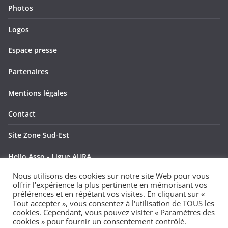
Photos
Logos
Espace presse
Partenaires
Mentions légales
Contact
Site Zone Sud-Est
Hello Asso - Ligue AURA
Nous utilisons des cookies sur notre site Web pour vous
Hello Asso - Ligue SUD
offrir l'expérience la plus pertinente en mémorisant vos
préférences et en répétant vos visites. En cliquant sur «
Tout accepter », vous consentez à l'utilisation de TOUS les
cookies. Cependant, vous pouvez visiter « Paramètres des
cookies » pour fournir un consentement contrôlé.