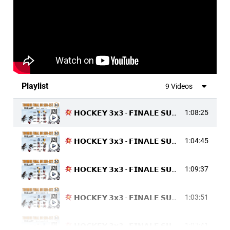
Playlist
9 Videos
1:08:25
𝗛𝗢𝗖𝗞𝗘𝗬 𝟯𝘅𝟯 - 𝗙𝗜𝗡𝗔𝗟𝗘 𝗦𝗨𝗗-𝗘𝗦𝗧 𝗨𝟮𝟬
1:04:45
𝗛𝗢𝗖𝗞𝗘𝗬 𝟯𝘅𝟯 - 𝗙𝗜𝗡𝗔𝗟𝗘 𝗦𝗨𝗗-𝗘𝗦𝗧 𝗨𝟮𝟬
1:09:37
𝗛𝗢𝗖𝗞𝗘𝗬 𝟯𝘅𝟯 - 𝗙𝗜𝗡𝗔𝗟𝗘 𝗦𝗨𝗗-𝗘𝗦𝗧 𝗨𝟮𝟬
1:03:51
𝗛𝗢𝗖𝗞𝗘𝗬 𝟯𝘅𝟯 - 𝗙𝗜𝗡𝗔𝗟𝗘 𝗦𝗨𝗗-𝗘𝗦𝗧 𝗨𝟮𝟬
1:07:41
𝗛𝗢𝗖𝗞𝗘𝗬 𝟯𝘅𝟯 - 𝗙𝗜𝗡𝗔𝗟𝗘 𝗦𝗨𝗗-𝗘𝗦𝗧 𝗨𝟮𝟬