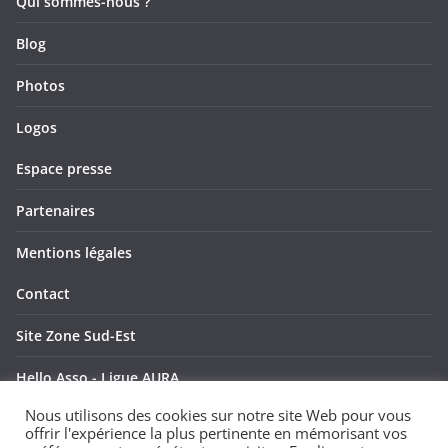
Qui sommes-nous ?
Blog
Photos
Logos
Espace presse
Partenaires
Mentions légales
Contact
Site Zone Sud-Est
Hello Asso - Ligue AURA
Nous utilisons des cookies sur notre site Web pour vous
Hello Asso - Ligue SUD
offrir l'expérience la plus pertinente en mémorisant vos