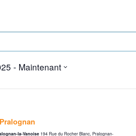
025
 - 
Maintenant
 Pralognan
ralognan-la-Vanoise
194 Rue du Rocher Blanc, Pralognan-