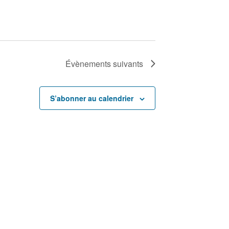
n
e
m
e
Évènements
suivants
n
S’abonner au calendrier
t