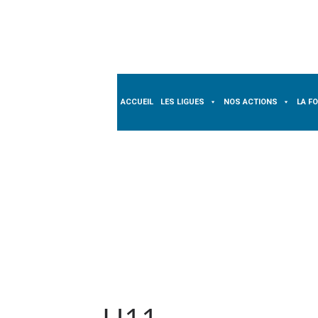
Passer
au
contenu
ACCUEIL
LES LIGUES
NOS ACTIONS
LA F