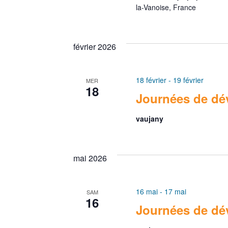
e
o
la-Vanoise, France
é
n
e
.
n
R
t
e
février 2026
e
z
n
c
u
18 février
-
19 février
a
h
MER
n
18
e
Journées de dé
e
v
r
d
vaujany
i
c
a
h
t
g
e
e
mai 2026
a
r
.
É
t
16 mai
-
17 mai
SAM
v
16
i
Journées de dé
è
n