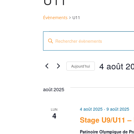
U11
Évènements
U11
Évènements
R
S
e
a
i
c
4 août 2
s
Aujourd’hui
h
i
S
r
e
é
août 2025
m
l
r
o
e
t
c
4 août 2025
c
-
9 août 2025
LUN
4
-
t
Stage U9/U11 –
h
c
i
l
Patinoire Olympique de P