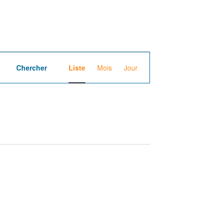
N
Chercher
Liste
Mois
Jour
a
v
i
g
a
t
i