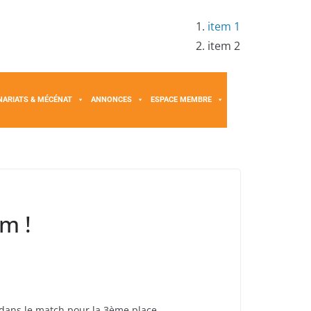
item 1
item 2
NARIATS & MÉCÉNAT
ANNONCES
ESPACE MEMBRE
m !
 dans le match pour la 3ème place.