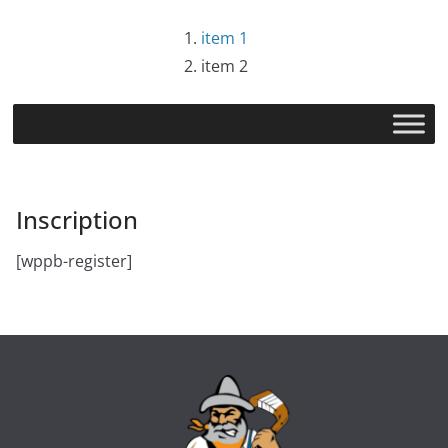
Passer
item 1
au
item 2
contenu
Inscription
[wppb-register]