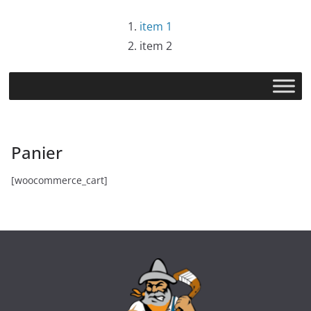
Passer
item 1
au
item 2
contenu
Panier
[woocommerce_cart]