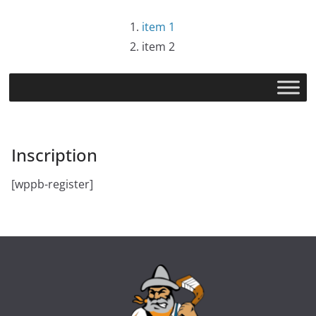
Passer
item 1
au
item 2
contenu
Inscription
[wppb-register]