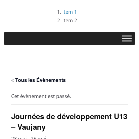
Passer
item 1
au
item 2
contenu
« Tous les Évènements
Cet évènement est passé.
Journées de développement U13
– Vaujany
23 mai
-
25 mai