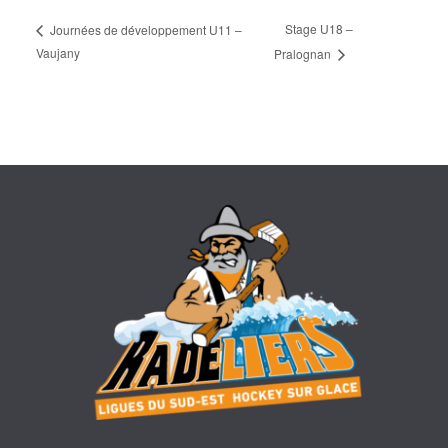
Stage U18 –
Journées de développement U11 –
Vaujany
Pralognan