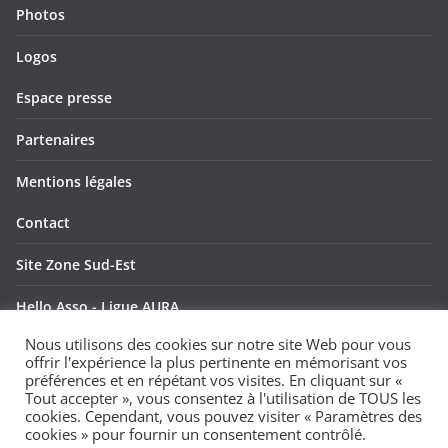
Photos
Logos
Espace presse
Partenaires
Mentions légales
Contact
Site Zone Sud-Est
Hello Asso - Ligue AURA
Nous utilisons des cookies sur notre site Web pour vous
Hello Asso - Ligue SUD
offrir l'expérience la plus pertinente en mémorisant vos
préférences et en répétant vos visites. En cliquant sur «
Tout accepter », vous consentez à l'utilisation de TOUS les
cookies. Cependant, vous pouvez visiter « Paramètres des
cookies » pour fournir un consentement contrôlé.