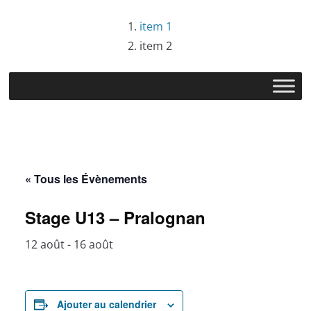
Passer
item 1
au
item 2
contenu
« Tous les Évènements
Stage U13 – Pralognan
12 août
-
16 août
Ajouter au calendrier