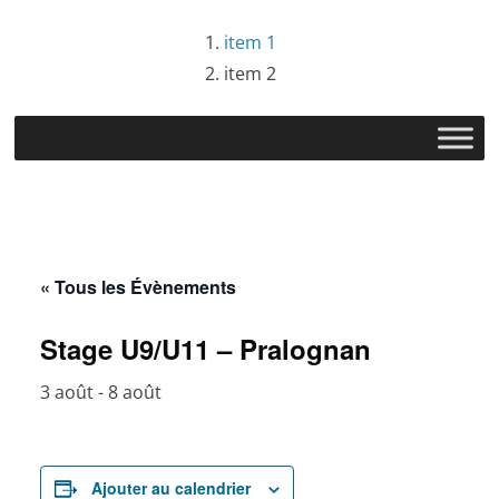
Passer
item 1
au
item 2
contenu
« Tous les Évènements
Stage U9/U11 – Pralognan
3 août
-
8 août
Ajouter au calendrier