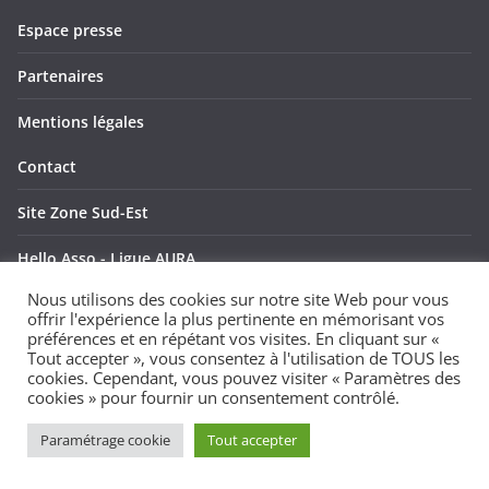
Espace presse
Partenaires
Mentions légales
Contact
Site Zone Sud-Est
Hello Asso - Ligue AURA
Nous utilisons des cookies sur notre site Web pour vous
Hello Asso - Ligue SUD
offrir l'expérience la plus pertinente en mémorisant vos
préférences et en répétant vos visites. En cliquant sur «
Tout accepter », vous consentez à l'utilisation de TOUS les
cookies. Cependant, vous pouvez visiter « Paramètres des
cookies » pour fournir un consentement contrôlé.
Copyright © 2026
. Tous droits réservés.
Paramétrage cookie
Tout accepter
Theme
ColorMag
par ThemeGrill. Propulsé par
WordPress
.