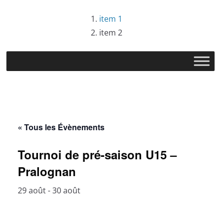
Passer
item 1
au
item 2
contenu
« Tous les Évènements
Tournoi de pré-saison U15 –
Pralognan
29 août
-
30 août