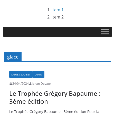
Passer
item 1
au
item 2
contenu
glace
LIGUES SUD-EST
U6/U7
24/04/2024
Johan Devaux
Le Trophée Grégory Bapaume :
3ème édition
Le Trophée Grégory Bapaume : 3ème édition Pour la