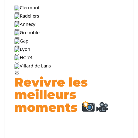
Clermont
Radeliers
Annecy
Grenoble
Gap
Lyon
HC 74
Villard de Lans
Revivre les
meilleurs
moments