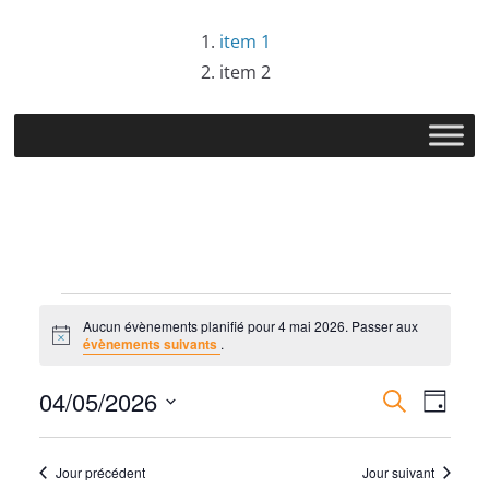
Passer
item 1
au
item 2
contenu
Évènements
Aucun évènements planifié pour 4 mai 2026. Passer aux
N
évènements suivants
.
for
o
t
R
N
04/05/2026
i
R
J
c
4
e
e
S
o
e
a
c
u
é
h
Jour précédent
Jour suivant
r