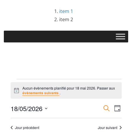
Passer
item 1
au
item 2
contenu
Évènements
Aucun évènements planifié pour 18 mai 2026. Passer aux
N
évènements suivants
.
for
o
t
R
N
18/05/2026
i
R
J
c
18
e
e
S
o
e
a
c
u
é
h
Jour précédent
Jour suivant
r