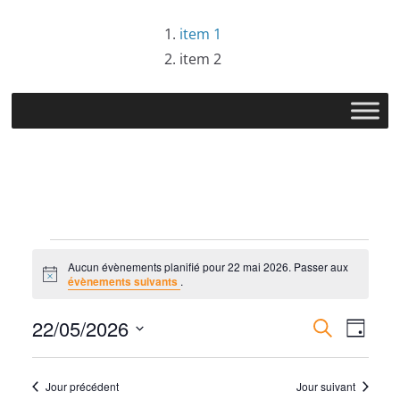
Passer
item 1
au
item 2
contenu
Évènements
Aucun évènements planifié pour 22 mai 2026. Passer aux
N
évènements suivants
.
for
o
t
R
N
22/05/2026
i
R
J
c
22
e
e
S
o
e
a
c
u
é
h
Jour précédent
Jour suivant
r