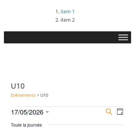
Passer
item 1
au
item 2
contenu
U10
Évènements
U10
Évènements
R
N
17/05/2026
R
J
e
S
o
for
e
a
c
Toute la journée
u
é
h
r