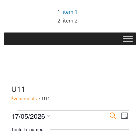
Passer
item 1
au
item 2
contenu
U11
Évènements
U11
Évènements
R
N
17/05/2026
R
J
e
S
o
for
e
a
c
Toute la journée
u
é
h
r