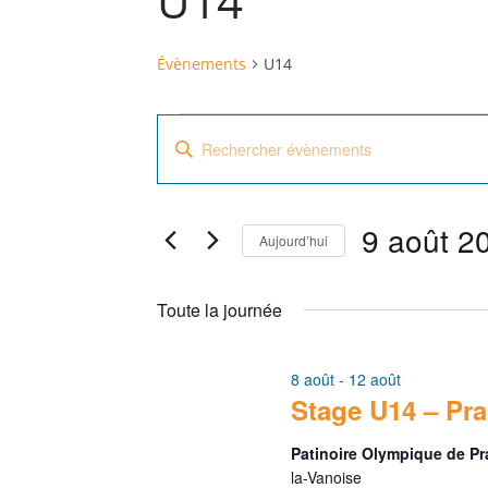
U14
Évènements
U14
Évènements
R
S
for
e
a
i
9
c
9 août 2
s
Aujourd’hui
août
h
i
S
r
2026
e
é
Toute la journée
m
l
r
o
e
8 août
-
12 août
t
c
c
Stage U14 – Pr
-
t
h
c
Patinoire Olympique de P
i
l
la-Vanoise