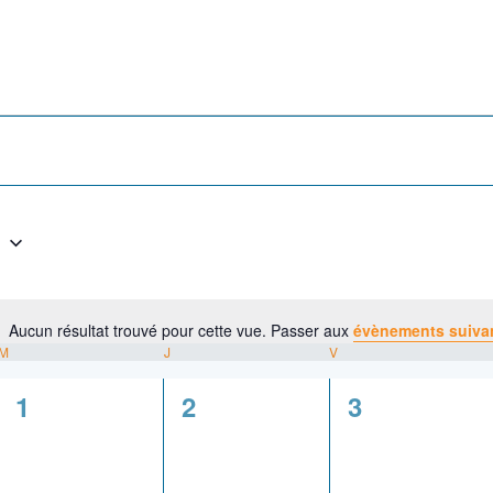
6
Aucun résultat trouvé pour cette vue. Passer aux
évènements suiva
N
M
MERCREDI
J
JEUDI
V
VENDREDI
o
t
0
0
0
1
2
3
i
é
é
é
c
e
v
v
v