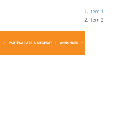
item 1
item 2
S
PARTENARIATS & MÉCÉNAT
ANNONCES