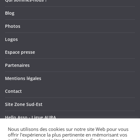
u
t
Blog
e
Photos
s
Logos
É
Espace presse
v
è
Partenaires
n
Mentions légales
e
Contact
m
Site Zone Sud-Est
e
Hello Asso - Ligue AURA
Nous utilisons des cookies sur notre site Web pour vous
n
Hello Asso - Ligue SUD
offrir l'expérience la plus pertinente en mémorisant vos