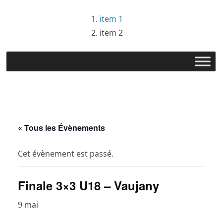
Passer
item 1
au
item 2
contenu
« Tous les Évènements
Cet évènement est passé.
Finale 3×3 U18 – Vaujany
9 mai