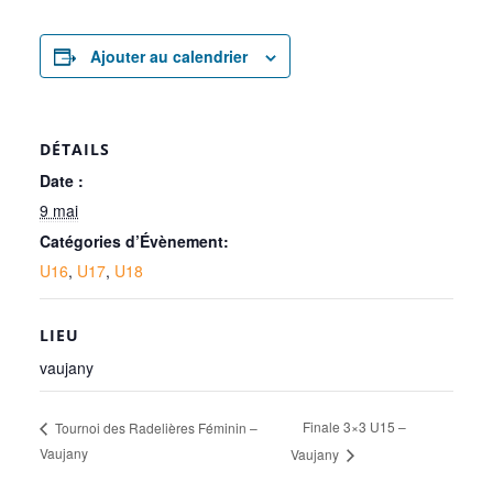
Ajouter au calendrier
DÉTAILS
Date :
9 mai
Catégories d’Évènement:
U16
,
U17
,
U18
LIEU
vaujany
Finale 3×3 U15 –
Tournoi des Radelières Féminin –
Vaujany
Vaujany