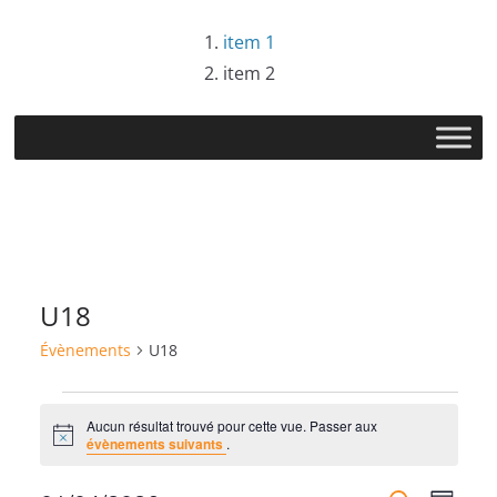
Passer
item 1
au
item 2
contenu
U18
Évènements
U18
Évènements
Aucun résultat trouvé pour cette vue. Passer aux
N
évènements suivants
.
o
t
i