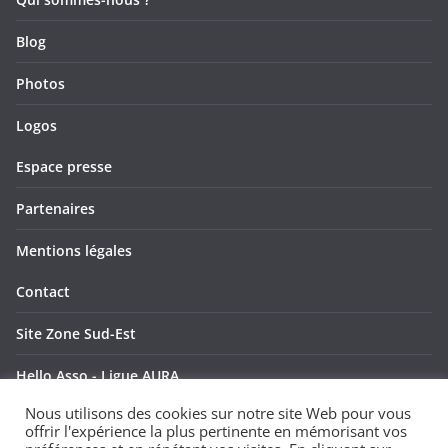
u
t
Blog
e
Photos
s
Logos
É
Espace presse
v
è
Partenaires
n
Mentions légales
e
Contact
m
Site Zone Sud-Est
e
Hello Asso - Ligue AURA
Nous utilisons des cookies sur notre site Web pour vous
n
Hello Asso - Ligue SUD
offrir l'expérience la plus pertinente en mémorisant vos