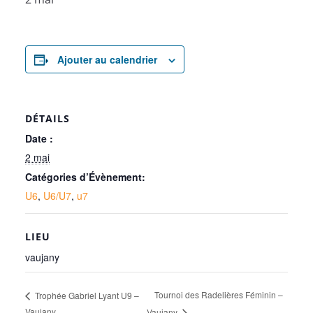
Ajouter au calendrier
DÉTAILS
Date :
2 mai
Catégories d’Évènement:
U6
,
U6/U7
,
u7
LIEU
vaujany
Tournoi des Radelières Féminin –
Trophée Gabriel Lyant U9 –
Vaujany
Vaujany