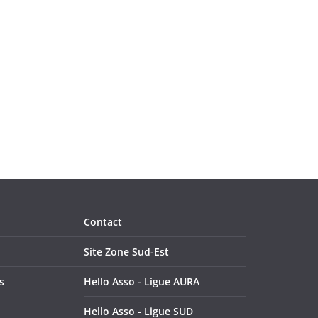
o
n
d
e
v
u
e
s
Contact
É
Site Zone Sud-Est
v
s
Hello Asso - Ligue AURA
è
Hello Asso - Ligue SUD