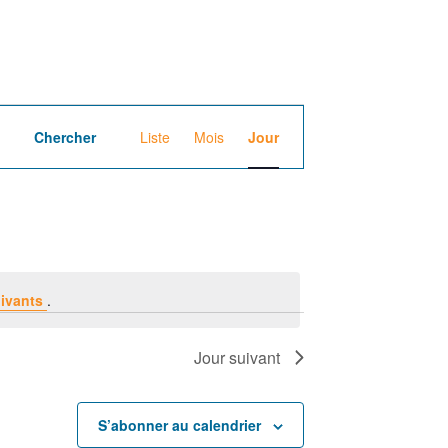
N
Chercher
Liste
Mois
Jour
a
v
i
g
ivants
.
a
Jour suivant
t
i
S’abonner au calendrier