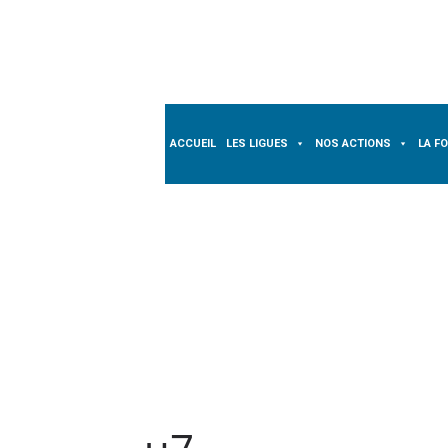
Passer
au
contenu
ACCUEIL
LES LIGUES
NOS ACTIONS
LA F