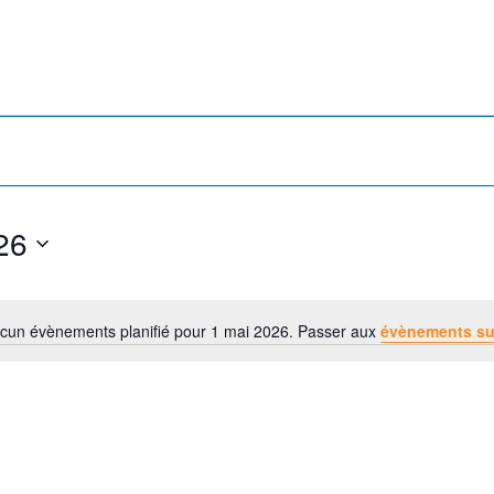
26
cun évènements planifié pour 1 mai 2026. Passer aux
évènements su
N
o
t
i
c
e