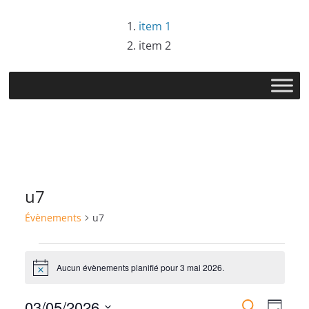
Passer
item 1
au
item 2
contenu
u7
Évènements
u7
Évènements
Aucun évènements planifié pour 3 mai 2026.
N
for
o
t
03/05/2026
R
i