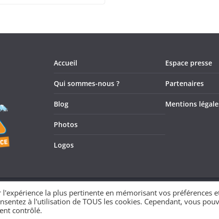
Accueil
Espace presse
Qui sommes-nous ?
Partenaires
Blog
Mentions légale
Photos
Logos
r l'expérience la plus pertinente en mémorisant vos préférences e
consentez à l'utilisation de TOUS les cookies. Cependant, vous pou
dPress
.
ent contrôlé.