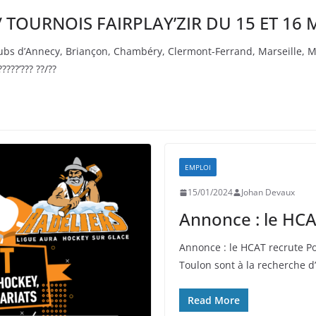
 TOURNOIS FAIRPLAY’ZIR DU 15 ET 16 
lubs d’Annecy, Briançon, Chambéry, Clermont-Ferrand, Marseille, Mo
????’??? ??/??
EMPLOI
15/01/2024
Johan Devaux
Annonce : le HCA
Annonce : le HCAT recrute Po
Toulon sont à la recherche 
Read More