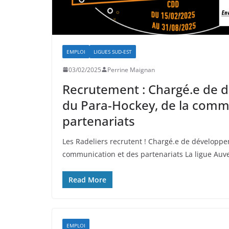
EMPLOI
LIGUES SUD-EST
03/02/2025
Perrine Maignan
Recrutement : Chargé.e de
du Para-Hockey, de la comm
partenariats
Les Radeliers recrutent ! Chargé.e de développ
communication et des partenariats La ligue Au
Read More
EMPLOI