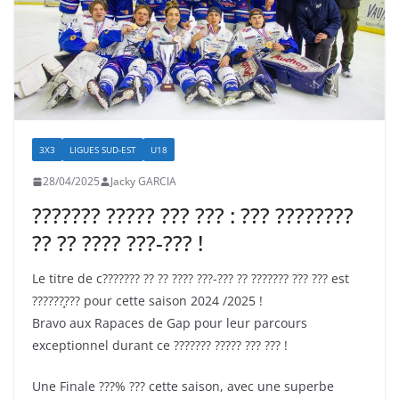
3X3
LIGUES SUD-EST
U18
28/04/2025
Jacky GARCIA
??????? ????? ??? ??? : ??? ????????
?? ?? ???? ???-??? !
Le titre de c??????? ?? ?? ???? ???-??? ?? ??????? ??? ??? est
??????̧??? pour cette saison 2024 /2025 !
Bravo aux Rapaces de Gap pour leur parcours
exceptionnel durant ce ??????? ????? ??? ??? !
Une Finale ???% ??? cette saison, avec une superbe