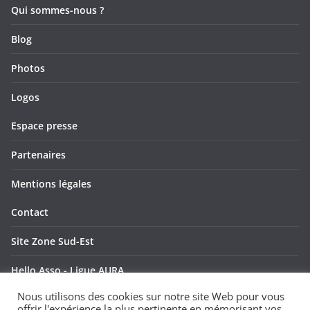
Qui sommes-nous ?
Blog
Photos
Logos
Espace presse
Partenaires
Mentions légales
Contact
Site Zone Sud-Est
Hello Asso - Ligue AURA
Nous utilisons des cookies sur notre site Web pour vous
Hello Asso - Ligue SUD
offrir l'expérience la plus pertinente en mémorisant vos