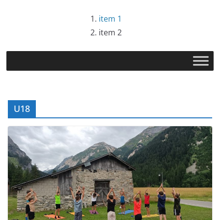
Passer
item 1
au
item 2
contenu
U18