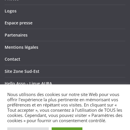
Logos
Espace presse
Partenaires
Mentions légales
Contact
Site Zone Sud-Est
Hello Asso - Ligue AURA
Nous utilisons des cookies sur notre site Web pour vous
Hello Asso - Ligue SUD
offrir l'expérience la plus pertinente en mémorisant vos
préférences et en répétant vos visites. En cliquant sur «
Tout accepter », vous consentez à l'utilisation de TOUS les
cookies. Cependant, vous pouvez visiter « Paramètres des
cookies » pour fournir un consentement contrôlé.
Copyright © 2026
. Tous droits réservés.