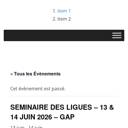
Passer
item 1
au
item 2
contenu
« Tous les Évènements
Cet évènement est passé.
SEMINAIRE DES LIGUES – 13 &
14 JUIN 2026 – GAP
13 juin
-
14 juin