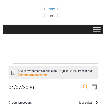
Passer
item 1
au
item 2
contenu
Évènements
Aucun évènements planifié pour 1 juillet 2026. Passer aux
N
évènements suivants
.
for
o
t
R
N
01/07/2026
i
R
J
c
1
e
e
S
o
e
a
c
u
é
h
Jour précédent
Jour suivant
r