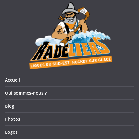
g
s
a
É
t
v
i
è
o
n
n
e
d
m
Accueil
e
e
Qui sommes-nous ?
v
n
Blog
u
t
Photos
e
Logos