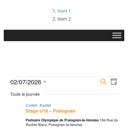
Passer
item 1
au
item 2
contenu
Évènements
R
N
02/07/2026
R
J
e
S
o
e
a
for
c
Toute la journée
u
é
h
r
c
v
2 juillet
-
8 juillet
l
e
2
Stage U18 – Pralognan
r
e
h
i
c
Patinoire Olympique de Pralognan-la-Vanoise
194 Rue du
c
Rocher Blanc, Pralognan-la-Vanoise
h