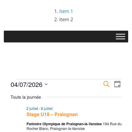
Passer
item 1
au
item 2
contenu
Évènements
R
N
04/07/2026
R
J
e
S
o
e
a
for
c
Toute la journée
u
é
h
r
c
v
2 juillet
-
8 juillet
l
e
4
Stage U18 – Pralognan
r
e
h
i
c
Patinoire Olympique de Pralognan-la-Vanoise
194 Rue du
c
Rocher Blanc, Pralognan-la-Vanoise
h