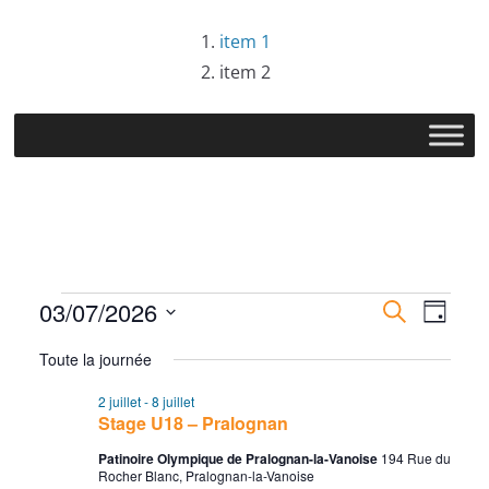
Passer
item 1
au
item 2
contenu
Évènements
R
N
03/07/2026
R
J
e
S
o
e
a
for
c
Toute la journée
u
é
h
r
c
v
2 juillet
-
8 juillet
l
e
3
Stage U18 – Pralognan
r
e
h
i
c
Patinoire Olympique de Pralognan-la-Vanoise
194 Rue du
c
Rocher Blanc, Pralognan-la-Vanoise
h