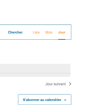
N
Chercher
Liste
Mois
Jour
a
v
i
g
a
Jour suivant
t
i
S’abonner au calendrier