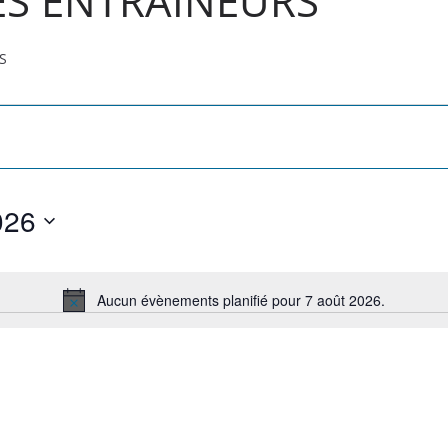
ES ENTRAINEURS
S
026
Aucun évènements planifié pour 7 août 2026.
N
o
t
i
c
e