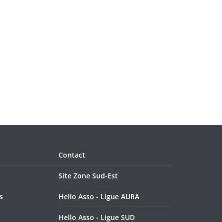
o
n
d
e
v
u
e
s
Contact
É
Site Zone Sud-Est
v
s
Hello Asso - Ligue AURA
è
Hello Asso - Ligue SUD