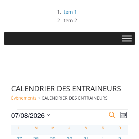
Passer
item 1
au
item 2
contenu
CALENDRIER DES ENTRAINEURS
Évènements
CALENDRIER DES ENTRAINEURS
Évènements
R
N
07/08/2026
R
M
e
S
o
e
a
C
L
LUNDI
M
MARDI
M
MERCREDI
J
JEUDI
V
VENDREDI
S
SAMEDI
c
D
DIMANCHE
i
é
h
0
0
0
0
0
0
0
27
28
29
30
31
1
2
s