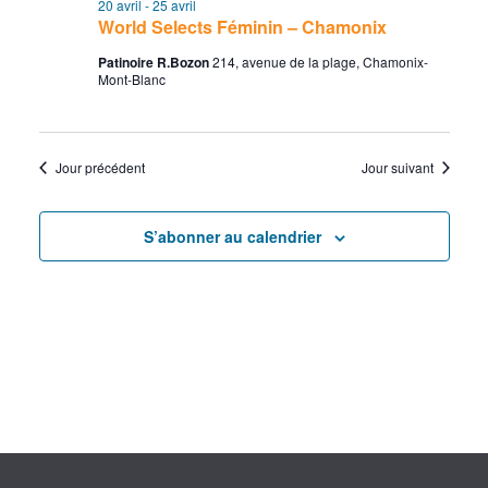
22
c
v
20 avril
-
25 avril
l
e
World Selects Féminin – Chamonix
r
e
avril
h
i
c
Patinoire R.Bozon
214, avenue de la plage, Chamonix-
c
Mont-Blanc
h
2026
e
g
t
e
i
r
a
o
Jour précédent
Jour suivant
c
t
n
n
h
i
S’abonner au calendrier
e
e
o
z
e
n
u
n
t
d
e
n
e
d
a
a
v
t