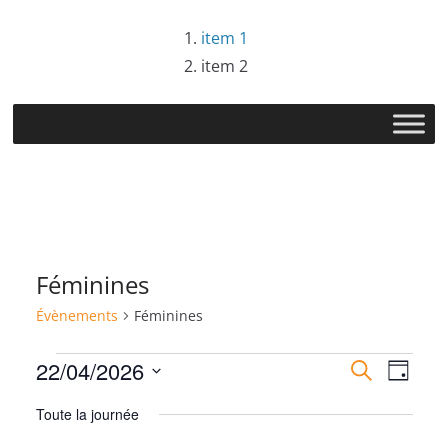
Passer
item 1
au
item 2
contenu
Féminines
Évènements
Féminines
Évènements
R
N
22/04/2026
R
J
e
S
o
for
e
a
c
Toute la journée
u
é
h
r