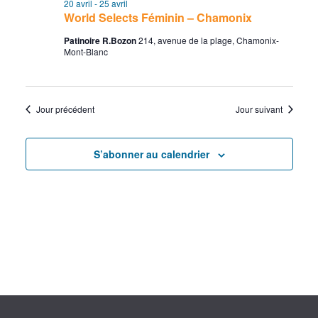
23
c
v
20 avril
-
25 avril
l
e
World Selects Féminin – Chamonix
r
e
avril
h
i
c
Patinoire R.Bozon
214, avenue de la plage, Chamonix-
c
Mont-Blanc
h
2026
e
g
t
e
i
r
a
o
Jour précédent
Jour suivant
c
t
n
n
h
i
S’abonner au calendrier
e
e
o
z
e
n
u
n
t
d
e
n
e
d
a
a
v
t