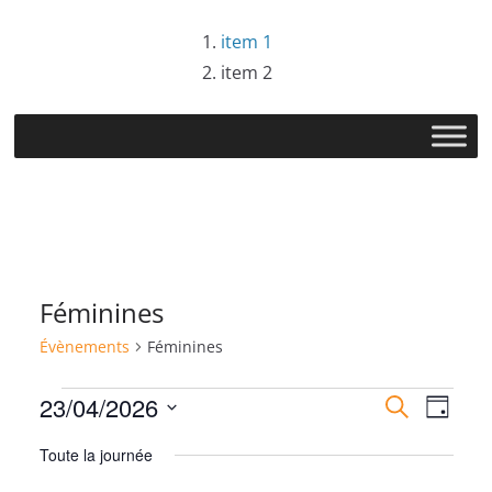
Passer
item 1
au
item 2
contenu
Féminines
Évènements
Féminines
Évènements
R
N
23/04/2026
R
J
e
S
o
for
e
a
c
Toute la journée
u
é
h
r