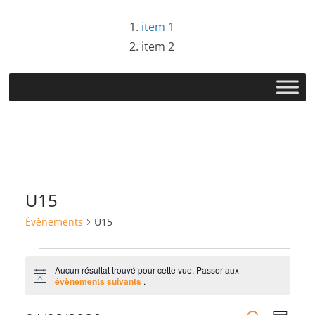
Passer
item 1
au
item 2
contenu
U15
Évènements
U15
Évènements
Aucun résultat trouvé pour cette vue. Passer aux
N
évènements suivants
.
o
t
i