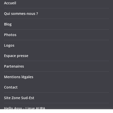
e
e
s
Accueil
v
n
Qui sommes-nous ?
u
t
Blog
e
Photos
s
Logos
É
Espace presse
v
Partenaires
è
Mentions légales
n
Contact
e
Site Zone Sud-Est
m
Hello Asso - Ligue AURA