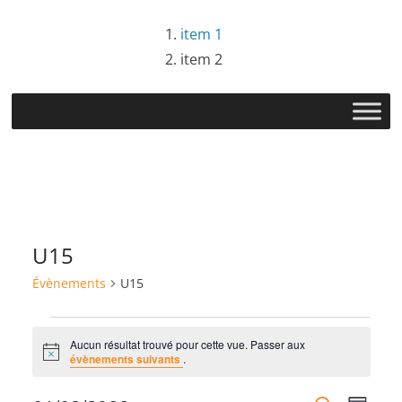
Passer
item 1
au
item 2
contenu
U15
Évènements
U15
Évènements
Aucun résultat trouvé pour cette vue. Passer aux
N
évènements suivants
.
o
t
i