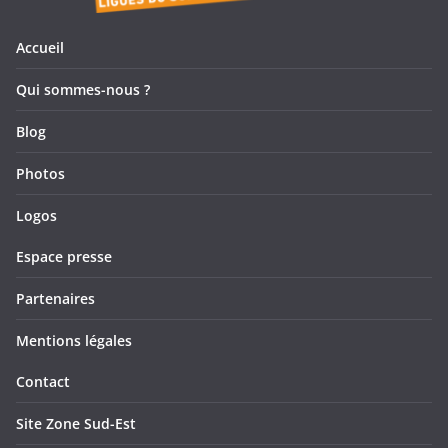
e
e
s
v
n
Accueil
u
t
Qui sommes-nous ?
e
Blog
s
Photos
É
Logos
v
Espace presse
è
Partenaires
n
Mentions légales
e
Contact
m
Site Zone Sud-Est