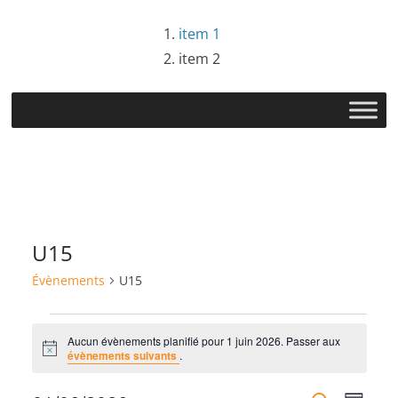
Passer
item 1
au
item 2
contenu
U15
Évènements
U15
Évènements
Aucun évènements planifié pour 1 juin 2026. Passer aux
N
évènements suivants
.
for
o
t
i