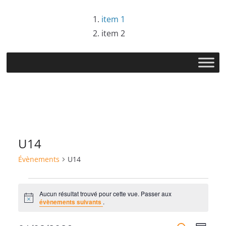
Passer
item 1
au
item 2
contenu
U14
Évènements
U14
Évènements
Aucun résultat trouvé pour cette vue. Passer aux
N
évènements suivants
.
o
t
i