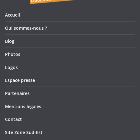
e
e
s
v
n
Accueil
u
t
Qui sommes-nous ?
e
Blog
s
Photos
É
Logos
v
Espace presse
è
Partenaires
n
Mentions légales
e
Contact
m
Site Zone Sud-Est