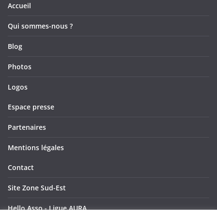
e
e
s
Accueil
v
n
Qui sommes-nous ?
u
t
Blog
e
Photos
s
Logos
É
Espace presse
v
Partenaires
è
Mentions légales
n
Contact
e
Site Zone Sud-Est
m
Hello Asso - Ligue AURA