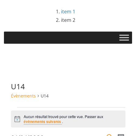
Passer
item 1
au
item 2
contenu
U14
Évènements
U14
Évènements
Aucun résultat trouvé pour cette vue. Passer aux
N
évènements suivants
.
o
t
i