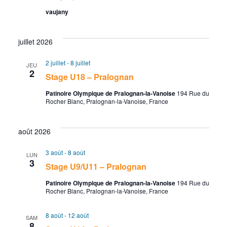
e
g
t
e
vaujany
i
r
a
o
c
t
juillet 2026
n
n
h
i
2 juillet
-
8 juillet
JEU
2
e
Stage U18 – Pralognan
e
o
z
Patinoire Olympique de Pralognan-la-Vanoise
194 Rue du
e
n
Rocher Blanc, Pralognan-la-Vanoise, France
u
n
t
d
e
août 2026
n
e
d
3 août
-
8 août
LUN
a
3
a
v
Stage U9/U11 – Pralognan
t
Patinoire Olympique de Pralognan-la-Vanoise
194 Rue du
v
u
e
Rocher Blanc, Pralognan-la-Vanoise, France
.
i
e
8 août
-
12 août
SAM
8