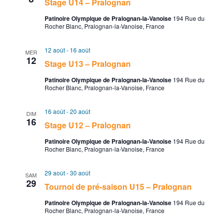
g
s
Stage U14 – Pralognan
Patinoire Olympique de Pralognan-la-Vanoise
194 Rue du
a
É
Rocher Blanc, Pralognan-la-Vanoise, France
t
v
12 août
-
16 août
MER
12
i
è
Stage U13 – Pralognan
Patinoire Olympique de Pralognan-la-Vanoise
o
194 Rue du
n
Rocher Blanc, Pralognan-la-Vanoise, France
n
e
16 août
-
20 août
DIM
16
d
m
Stage U12 – Pralognan
e
e
Patinoire Olympique de Pralognan-la-Vanoise
194 Rue du
Rocher Blanc, Pralognan-la-Vanoise, France
v
n
29 août
-
30 août
SAM
29
u
t
Tournoi de pré-saison U15 – Pralognan
e
Patinoire Olympique de Pralognan-la-Vanoise
194 Rue du
Rocher Blanc, Pralognan-la-Vanoise, France