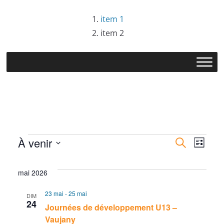
Passer
item 1
au
item 2
contenu
Évènements
R
N
À venir
R
L
e
S
i
e
a
c
s
é
mai 2026
h
t
c
v
l
e
e
23 mai
-
25 mai
DIM
r
e
h
i
24
Journées de développement U13 –
c
c
Vaujany
h