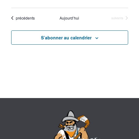
s
É
Évènements
précédents
Aujourd’hui
Évènements
suivants
v
S’abonner au calendrier
è
n
e
m
e
n
t
s